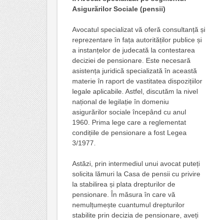
Asigurărilor Sociale (pensii)
Avocatul specializat vă oferă consultanță și
reprezentare în fața autorităților publice și
a instanțelor de judecată la contestarea
deciziei de pensionare. Este necesară
asistența juridică specializată în această
materie în raport de vastitatea dispozițiilor
legale aplicabile. Astfel, discutăm la nivel
național de legilație în domeniu
asigurărilor sociale începând cu anul
1960. Prima lege care a reglementat
condițiile de pensionare a fost Legea
3/1977.
Astăzi, prin intermediul unui avocat puteți
solicita lămuri la Casa de pensii cu privire
la stabilirea și plata drepturilor de
pensionare. În măsura în care vă
nemulțumește cuantumul drepturilor
stabilite prin decizia de pensionare, aveți