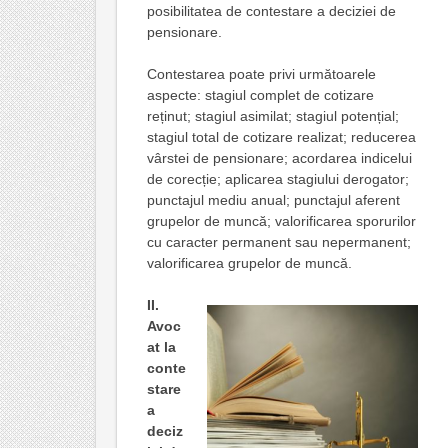
posibilitatea de contestare a deciziei de
pensionare.
Contestarea poate privi următoarele
aspecte: stagiul complet de cotizare
reținut; stagiul asimilat; stagiul potențial;
stagiul total de cotizare realizat; reducerea
vârstei de pensionare; acordarea indicelui
de corecție; aplicarea stagiului derogator;
punctajul mediu anual; punctajul aferent
grupelor de muncă; valorificarea sporurilor
cu caracter permanent sau nepermanent;
valorificarea grupelor de muncă.
II.
Avoc
at la
conte
stare
a
deciz