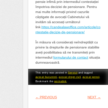
pensie infimă prin intermediul contestației
împotriva deciziei de pensionare. Pentru
mai multe informații privind cazurile
câștigate de avocații Cabinetului vă
invităm să accesați următorul
link.
https://candealawoffice.com/articole/co
ntestatie-decizie-de-pensionare/
În măsura vă considerați neîndreptățit cu
privire la drepturile de pensionare stabilite
aveți posibilitatea să ne transmiteți prin
intermediul
formularului de contact
situația
dumneavoastră.
This entry was posted in
Servicii
and tagged
avocat bucuresti
,
avocat drept civil
,
avocat pensii
.
Bookmark the
permalink
.
POST NAVIGATION
←
PREVIOUS
NEXT
→