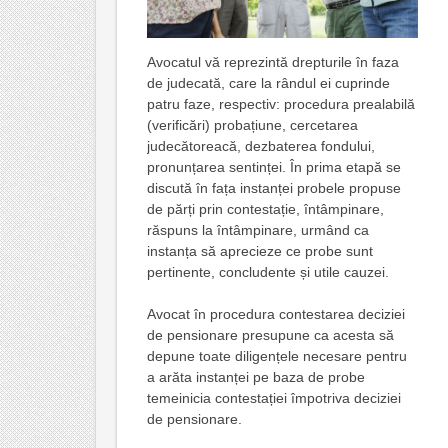
Avocatul vă reprezintă drepturile în faza
de judecată, care la rândul ei cuprinde
patru faze, respectiv: procedura prealabilă
(verificări) probațiune, cercetarea
judecătoreacă, dezbaterea fondului,
pronunțarea sentinței. În prima etapă se
discută în fața instanței probele propuse
de părți prin contestație, întâmpinare,
răspuns la întâmpinare, urmând ca
instanța să aprecieze ce probe sunt
pertinente, concludente și utile cauzei.
Avocat în procedura contestarea deciziei
de pensionare presupune ca acesta să
depune toate diligențele necesare pentru
a arăta instanței pe baza de probe
temeinicia contestației împotriva deciziei
de pensionare.