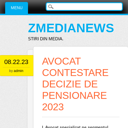
Main menu
Skip
MENU
to
content
ZMEDIANEWS
STIRI DIN MEDIA.
AVOCAT
08.22.23
CONTESTARE
by
admin
DECIZIE DE
PENSIONARE
2023
I.
Avocat specializat pe segmentul