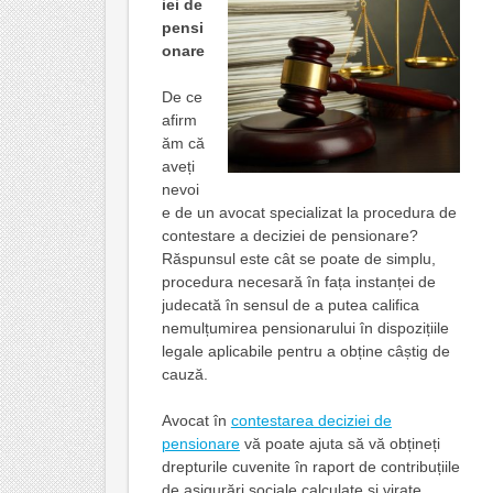
iei de
pensi
onare
De ce
afirm
ăm că
aveți
nevoi
e de un avocat specializat la procedura de
contestare a deciziei de pensionare?
Răspunsul este cât se poate de simplu,
procedura necesară în fața instanței de
judecată în sensul de a putea califica
nemulțumirea pensionarului în dispozițiile
legale aplicabile pentru a obține câștig de
cauză.
Avocat în
contestarea deciziei de
pensionare
vă poate ajuta să vă obțineți
drepturile cuvenite în raport de contribuțiile
de asigurări sociale calculate și virate