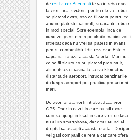
de
rent a car Bucuresti
te va intreba daca
le vrei. Insa, evident, pentru ele va trebui
sa platesti extra, asa ca fii atent pentru ce
anume platesti mai mult, si daca iti trebuie
in mod special. Spre exemplu, inca de
cand vei pune mana pe cheile masinii vei fi
intrebat daca nu vrei sa platesti in avans
pentru combustibilul din rezervor. Este o
capcana, refuza aceasta ‘oferta’. Mai mult,
ca sa fii sigura ca nu platesti prea mult,
alimenteaza masina la cativa kilometric
distanta de aeroport, intrucat benzinariile
de langa aeroport pot practica preturi mai
mari.
De asemenea, vei fi intrebat daca vrei
GPS. Doar in cazul in care nu stii exact
cum sa ajungi in locul in care vrei, si daca
nu ai un smartphone, dar doar atunci ai
dreptul sa accepti aceasta oferta . Desigur,
vei gasi companii de rent a car care ofera