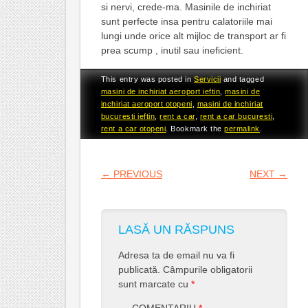
si nervi, crede-ma. Masinile de inchiriat
sunt perfecte insa pentru calatoriile mai
lungi unde orice alt mijloc de transport ar fi
prea scump , inutil sau ineficient.
This entry was posted in
Servicii
and tagged
masini de inchiriat aeroport ieftin
,
masini de
inchiriat aeroport otopeni
,
masini de inchiriat
bucuresti ieftin
,
rent a car
,
rent a car bucuresti
,
rent a car otopeni
. Bookmark the
permalink
.
POST NAVIGATION
←
PREVIOUS
NEXT
→
LASĂ UN RĂSPUNS
Adresa ta de email nu va fi
publicată.
Câmpurile obligatorii
sunt marcate cu
*
COMENTARIU
*