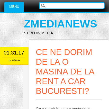
Main menu
Skip
MENU
to
content
ZMEDIANEWS
STIRI DIN MEDIA.
CE NE DORIM
01.31.17
DE LA O
by
admin
MASINA DE LA
RENT A CAR
BUCURESTI?
Daca sunteti la prima experienta cu