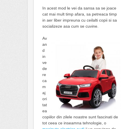
In acest mod le vei da sansa sa se joace
cat mai mult timp afara, sa petreaca timp
in aer liber impreuna cu ceilalti copii si sa
socializeze asa cum se cuvine.
Av
an
d
in
ve
de
re
ca
m
aj
ori
tat
ea
copiilor din zilele noastre sunt fascinati de
tot ceea ce inseamna tehnologie, o
masinuta electrica audi
ii va convinge de