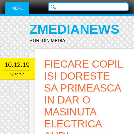
Main menu
Skip
MENU
to
content
ZMEDIANEWS
STIRI DIN MEDIA.
FIECARE COPIL
10.12.19
ISI DORESTE
by
admin
SA PRIMEASCA
IN DAR O
MASINUTA
ELECTRICA