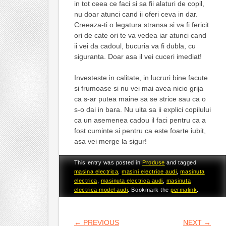
in tot ceea ce faci si sa fii alaturi de copil,
nu doar atunci cand ii oferi ceva in dar.
Creeaza-ti o legatura stransa si va fi fericit
ori de cate ori te va vedea iar atunci cand
ii vei da cadoul, bucuria va fi dubla, cu
siguranta. Doar asa il vei cuceri imediat!
Investeste in calitate, in lucruri bine facute
si frumoase si nu vei mai avea nicio grija
ca s-ar putea maine sa se strice sau ca o
s-o dai in bara. Nu uita sa ii explici copilului
ca un asemenea cadou il faci pentru ca a
fost cuminte si pentru ca este foarte iubit,
asa vei merge la sigur!
This entry was posted in
Produse
and tagged
masina electrica
,
masini electrice audi
,
masinuta
electrica
,
masinuta electrica audi
,
masinuta
electrica model audi
. Bookmark the
permalink
.
POST NAVIGATION
←
PREVIOUS
NEXT
→