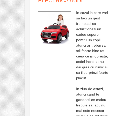
ELECTRICA AUDI
In cazul in care vrei
sa faci un gest
frumos si sa
achizitionezi un
cadou superb
pentru un copil,
atunci ar trebui sa
stii foarte bine tot
ceea ce isi doreste,
astfel incat sa nu
dai gres cu nimic si
sa il surprinzi foarte
placut.
In ziua de astazi,
atunci cand te
gandesti ce cadou
trebuie sa faci, nu
mai este necesar
sa iei in calcul daca