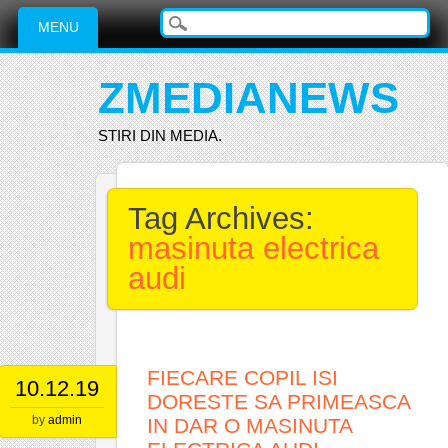
Main menu
Skip
MENU
to
content
ZMEDIANEWS
STIRI DIN MEDIA.
Tag Archives:
masinuta electrica
audi
FIECARE COPIL ISI
10.12.19
DORESTE SA PRIMEASCA
by
admin
IN DAR O MASINUTA