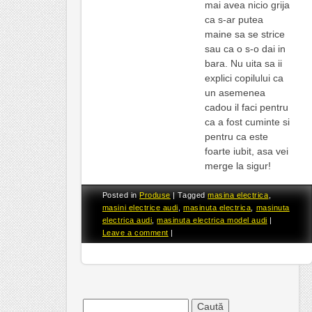
mai avea nicio grija
ca s-ar putea
maine sa se strice
sau ca o s-o dai in
bara. Nu uita sa ii
explici copilului ca
un asemenea
cadou il faci pentru
ca a fost cuminte si
pentru ca este
foarte iubit, asa vei
merge la sigur!
Posted in
Produse
|
Tagged
masina electrica
,
masini electrice audi
,
masinuta electrica
,
masinuta
electrica audi
,
masinuta electrica model audi
|
Leave a comment
|
Caută