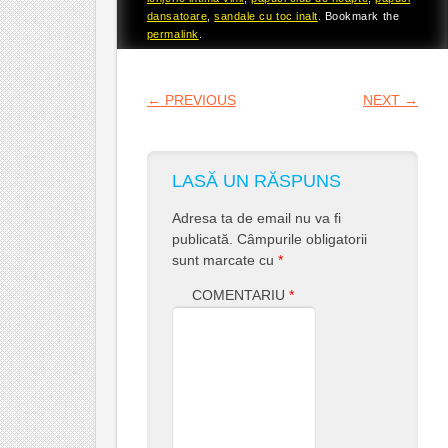
dansatoare
,
sandale cu toc inalt
. Bookmark the
permalink
.
POST NAVIGATION
←
PREVIOUS
NEXT
→
LASĂ UN RĂSPUNS
Adresa ta de email nu va fi
publicată.
Câmpurile obligatorii
sunt marcate cu
*
COMENTARIU
*