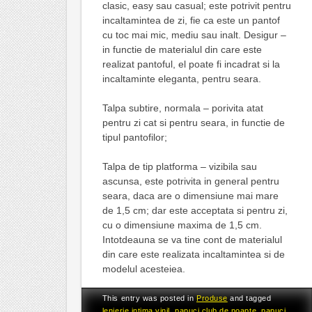
clasic, easy sau casual; este potrivit pentru
incaltamintea de zi, fie ca este un pantof
cu toc mai mic, mediu sau inalt. Desigur –
in functie de materialul din care este
realizat pantoful, el poate fi incadrat si la
incaltaminte eleganta, pentru seara.
Talpa subtire, normala – porivita atat
pentru zi cat si pentru seara, in functie de
tipul pantofilor;
Talpa de tip platforma – vizibila sau
ascunsa, este potrivita in general pentru
seara, daca are o dimensiune mai mare
de 1,5 cm; dar este acceptata si pentru zi,
cu o dimensiune maxima de 1,5 cm.
Intotdeauna se va tine cont de materialul
din care este realizata incaltamintea si de
modelul acesteiea.
This entry was posted in
Produse
and tagged
lenjerie intima vinil
,
papuci club de noapte
,
papuci