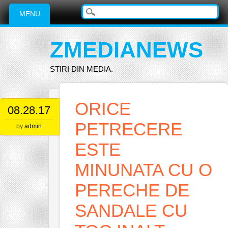
Main menu
Skip
MENU
to
content
ZMEDIANEWS
STIRI DIN MEDIA.
ORICE
08.28.17
PETRECERE
by
admin
ESTE
MINUNATA CU O
PERECHE DE
SANDALE CU