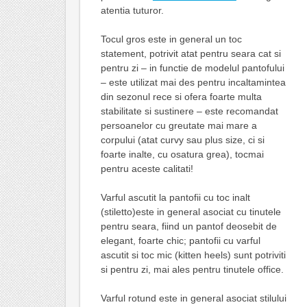
atentia tuturor.
Tocul gros este in general un toc
statement, potrivit atat pentru seara cat si
pentru zi – in functie de modelul pantofului
– este utilizat mai des pentru incaltamintea
din sezonul rece si ofera foarte multa
stabilitate si sustinere – este recomandat
persoanelor cu greutate mai mare a
corpului (atat curvy sau plus size, ci si
foarte inalte, cu osatura grea), tocmai
pentru aceste calitati!
Varful ascutit la pantofii cu toc inalt
(stiletto)este in general asociat cu tinutele
pentru seara, fiind un pantof deosebit de
elegant, foarte chic; pantofii cu varful
ascutit si toc mic (kitten heels) sunt potriviti
si pentru zi, mai ales pentru tinutele office.
Varful rotund este in general asociat stilului