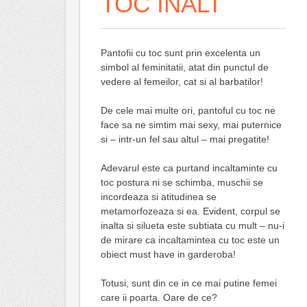
TOC INALT
Pantofii cu toc sunt prin excelenta un
simbol al feminitatii, atat din punctul de
vedere al femeilor, cat si al barbatilor!
De cele mai multe ori, pantoful cu toc ne
face sa ne simtim mai sexy, mai puternice
si – intr-un fel sau altul – mai pregatite!
Adevarul este ca purtand incaltaminte cu
toc postura ni se schimba, muschii se
incordeaza si atitudinea se
metamorfozeaza si ea. Evident, corpul se
inalta si silueta este subtiata cu mult – nu-i
de mirare ca incaltamintea cu toc este un
obiect must have in garderoba!
Totusi, sunt din ce in ce mai putine femei
care ii poarta. Oare de ce?