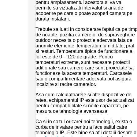
pentru amplasamentul acestora si va va
permite sa vizualizati intervalul si aria de
acoperire pe care o poate acoperi camera pe
durata instalarii.
Trebuie sa luati in considerare faptul ca pe tim
de noapte, pozitia camerelor de supraveghere
outdoor necesita o protectie adecvata fata de
anumite elemente, temperaturi, umiditate, praf
si resturi. Temperatura tipica de functionare a
lor este de 0 – 120 de grade. Pentru
temperaturi extreme, sunt necesare protectii
aditionale sau camere care sunt proiectate sa
functioneze la aceste temperaturi. Carcasele
sau o compartimentare adecvata pot asigura
incalzire si racire camerelor.
Asa cum calculatoarele si alte dispozitive de
retea, echipamentul IP este usor de actualizat
pentru compatibilitate si noile capacitati, pe
masura ce tehnologia avanseaza.
Ca si in cazul oricarei noi tehnologii, exista o
curba de invatare pentru a face saltul catre
tehnologia IP. Este bine sa afli detalii despre o