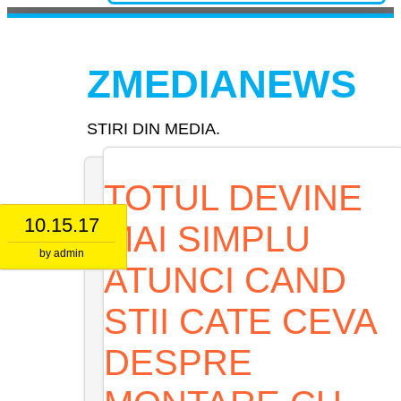
Skip
to
Main menu
content
ZMEDIANEWS
STIRI DIN MEDIA.
TOTUL DEVINE
10.15.17
MAI SIMPLU
by
admin
ATUNCI CAND
STII CATE CEVA
DESPRE