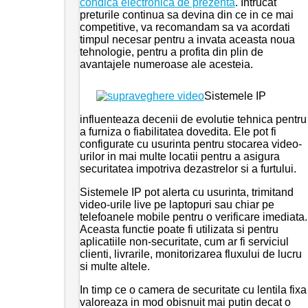
condica electronica de prezenta
. Intrucat
preturile continua sa devina din ce in ce mai
competitive, va recomandam sa va acordati
timpul necesar pentru a invata aceasta noua
tehnologie, pentru a profita din plin de
avantajele numeroase ale acesteia.
Sistemele IP
influenteaza decenii de evolutie tehnica pentru
a furniza o fiabilitatea dovedita. Ele pot fi
configurate cu usurinta pentru stocarea video-
urilor in mai multe locatii pentru a asigura
securitatea impotriva dezastrelor si a furtului.
Sistemele IP pot alerta cu usurinta, trimitand
video-urile live pe laptopuri sau chiar pe
telefoanele mobile pentru o verificare imediata.
Aceasta functie poate fi utilizata si pentru
aplicatiile non-securitate, cum ar fi serviciul
clienti, livrarile, monitorizarea fluxului de lucru
si multe altele.
In timp ce o camera de securitate cu lentila fixa
valoreaza in mod obisnuit mai putin decat o