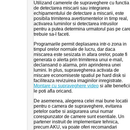
Utilizand camerele de supraveghere cu functia
de detectarea miscarii sau integrarea
echipamentului de detectare a miscarii, este
posibila trimiterea avertismentelor in timp real,
activarea luminilor si detectarea intrusilor
pentru a putea determina urmatorul pas pe car
trebuie sa-l faceti.
Programarile permit deplasarea intr-o zona in
timpul orelor normale de lucru, dar daca
miscarea este sesizata in afara orelor, poate fi
generata o alerta prin trimiterea unui e-mail,
declansand o alarma, prin aprinderea unei
lumini. In plus, supravegherea activata de
miscare economiseste spatiul pe hard disk si
faciliteaza revizuirea imaginilor inregistrate.
Montare cu supraveghere video
si alte benefici
le poti afla oricand.
De asemenea, alegerea celei mai bune locatii
pentru o camera de supraveghere, evitarea
petelor oarbe si asigurarea unui numar
corespunzator de camere sunt esentiale. Un
partener instruit de implementare tehnica,
precum AKU, va poate oferi recomandari