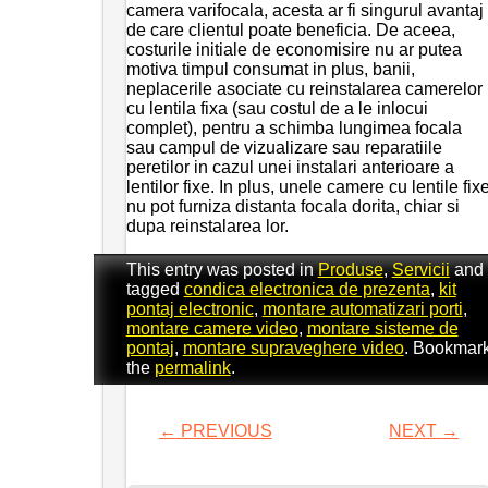
camera varifocala, acesta ar fi singurul avantaj
de care clientul poate beneficia. De aceea,
costurile initiale de economisire nu ar putea
motiva timpul consumat in plus, banii,
neplacerile asociate cu reinstalarea camerelor
cu lentila fixa (sau costul de a le inlocui
complet), pentru a schimba lungimea focala
sau campul de vizualizare sau reparatiile
peretilor in cazul unei instalari anterioare a
lentilor fixe. In plus, unele camere cu lentile fix
nu pot furniza distanta focala dorita, chiar si
dupa reinstalarea lor.
This entry was posted in
Produse
,
Servicii
and
tagged
condica electronica de prezenta
,
kit
pontaj electronic
,
montare automatizari porti
,
montare camere video
,
montare sisteme de
pontaj
,
montare supraveghere video
. Bookmar
the
permalink
.
←
PREVIOUS
NEXT
→
POST NAVIGATION