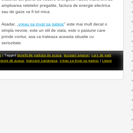
amploarea retetelor pregatite, factura de energie electrica
sau de gaze va fi tot mica.
Asadar, „
vreau sa invat sa gatesc
” este mai mult decat o
simpla nevoie, este un stil de viata, este o pasiune care
prinde contur, asa ca trateaza aceasta situatie cu
seriozitate.
e
|
Tagged
beneficiile gatitului de acasa
,
bucatari amatori
,
curs de gatit
ateste de acasa
,
mancare sanatoasa
,
vreau sa invat sa gatesc
|
Leave