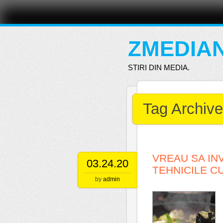
Main menu
Skip
to
content
ZMEDIA
STIRI DIN MEDIA.
Tag Archiv
VREAU SA INV
03.24.20
TEHNICILE C
by
admin