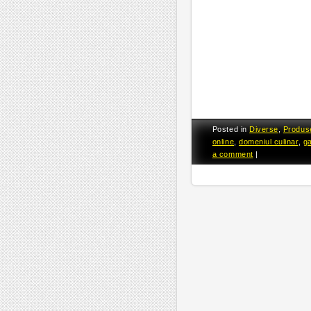
Posted in
Diverse
,
Produs
online
,
domeniul culinar
,
g
a comment
|