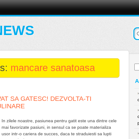
NEWS
es:
mancare sanatoasa
Ca
du
A
AT SA GATESC! DEZVOLTA-TI
ULINARE
In zilele noastre, pasiunea pentru gatit este una dintre cele
mai favorizate pasiuni, in sensul ca se poate materializa
usor intr-o cariera de succes, daca te straduiesti sa lupti