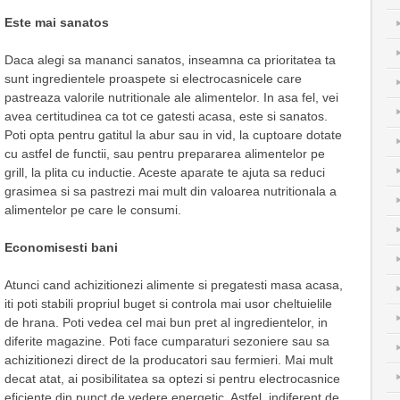
Este mai sanatos
Daca alegi sa mananci sanatos, inseamna ca prioritatea ta
sunt ingredientele proaspete si electrocasnicele care
pastreaza valorile nutritionale ale alimentelor. In asa fel, vei
avea certitudinea ca tot ce gatesti acasa, este si sanatos.
Poti opta pentru gatitul la abur sau in vid, la cuptoare dotate
cu astfel de functii, sau pentru prepararea alimentelor pe
grill, la plita cu inductie. Aceste aparate te ajuta sa reduci
grasimea si sa pastrezi mai mult din valoarea nutritionala a
alimentelor pe care le consumi.
Economisesti bani
Atunci cand achizitionezi alimente si pregatesti masa acasa,
iti poti stabili propriul buget si controla mai usor cheltuielile
de hrana. Poti vedea cel mai bun pret al ingredientelor, in
diferite magazine. Poti face cumparaturi sezoniere sau sa
achizitionezi direct de la producatori sau fermieri. Mai mult
decat atat, ai posibilitatea sa optezi si pentru electrocasnice
eficiente din punct de vedere energetic. Astfel, indiferent de