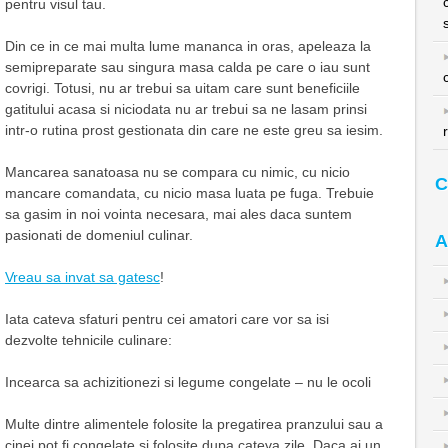
pentru visul tau.
Din ce in ce mai multa lume mananca in oras, apeleaza la
semipreparate sau singura masa calda pe care o iau sunt
covrigi. Totusi, nu ar trebui sa uitam care sunt beneficiile
gatitului acasa si niciodata nu ar trebui sa ne lasam prinsi
intr-o rutina prost gestionata din care ne este greu sa iesim.
Mancarea sanatoasa nu se compara cu nimic, cu nicio
C
mancare comandata, cu nicio masa luata pe fuga. Trebuie
sa gasim in noi vointa necesara, mai ales daca suntem
pasionati de domeniul culinar.
A
Vreau sa invat sa gatesc
!
Iata cateva sfaturi pentru cei amatori care vor sa isi
dezvolte tehnicile culinare:
Incearca sa achizitionezi si legume congelate – nu le ocoli
Multe dintre alimentele folosite la pregatirea pranzului sau a
cinei pot fi congelate si folosite dupa cateva zile. Daca ai un