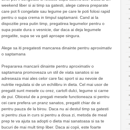
weekend liber si ai timp sa gatesti, alege cateva preparate
care pot fi congelate sau legume pe care le poti folosi rapid
pentru o supa crema in timpul saptamanii. Cand ai la
dispozitie prea putin timp, pregatirea legumelor pentru o
supa poate dura o vesnicie, dar daca ai deja legumele
pregatite, supa se va gati aproape singura.
Alege sa iti pregatesti mancarea dinainte pentru aproximativ
o saptamana
Prepararea mancarii dinainte pentru aproximativ o
saptamana promoveaza un stil de viata sanatos si se
adreseaza mai ales celor care fac sport si au nevoie de
nutritie regulata si de un echilibru in dieta. Cel mai usor de
pregatit sunt mesele cu orez, cartofi dulci, legume si carne
de pui. Obiceiul de a pregati mesele functioneaza si pentru
cei care prefera un pranz sanatos, pregatit chiar de ei
pentru pauza de la birou. Daca nu ai destul timp sa gatesti
si pentru ziua in curs si pentru a doua zi, metoda de meal
prep te va ajuta sa adopti o dieta mai sanatoasa si sa te
bucuri de mai mult timp liber. Daca ai copii, este foarte