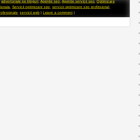
d
advertoriale pe bloguri
,
Agentie seo
,
Agentie servicii seo
,
Optimizare
ionala
,
Servicii optimizare seo
,
servicii optimizare seo profesional
,
rofesionale
,
servicii web
|
Leave a comment
|