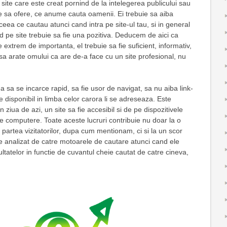
site care este creat pornind de la intelegerea publicului sau
e sa ofere, ce anume cauta oamenii. Ei trebuie sa aiba
 ceea ce cautau atunci cand intra pe site-ul tau, si in general
d pe site trebuie sa fie una pozitiva. Deducem de aici ca
 extrem de importanta, el trebuie sa fie suficient, informativ,
t sa arate omului ca are de-a face cu un site profesional, nu
 sa se incarce rapid, sa fie usor de navigat, sa nu aiba link-
fie disponibil in limba celor carora li se adreseaza. Este
n ziua de azi, un site sa fie accesibil si de pe dispozitivele
 computere. Toate aceste lucruri contribuie nu doar la o
 partea vizitatorilor, dupa cum mentionam, ci si la un scor
e analizat de catre motoarele de cautare atunci cand ele
ultatelor in functie de cuvantul cheie cautat de catre cineva,