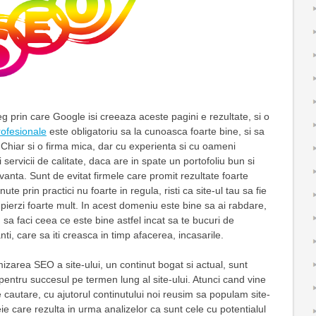
eg prin care Google isi creeaza aceste pagini e rezultate, si o
rofesionale
este obligatoriu sa la cunoasca foarte bine, si sa
. Chiar si o firma mica, dar cu experienta si cu oameni
 servicii de calitate, daca are in spate un portofoliu bun si
anta. Sunt de evitat firmele care promit rezultate foarte
nute prin practici nu foarte in regula, risti ca site-ul tau sa fie
sa pierzi foarte mult. In acest domeniu este bine sa ai rabdare,
e, sa faci ceea ce este bine astfel incat sa te bucuri de
vanti, care sa iti creasca in timp afacerea, incasarile.
mizarea SEO a site-ului, un continut bogat si actual, sunt
entru succesul pe termen lung al site-ului. Atunci cand vine
cautare, cu ajutorul continutului noi reusim sa populam site-
ie care rezulta in urma analizelor ca sunt cele cu potentialul