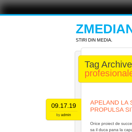
Main menu
Skip
to
content
ZMEDIA
STIRI DIN MEDIA.
Tag Archiv
profesional
APELAND LA S
09.17.19
PROPULSA SI
by
admin
Orice proiect de succes
sa il duca pana la capa