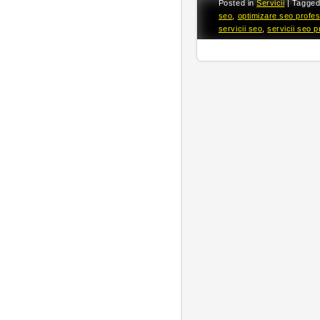
Posted in
Servicii
|
Tagge
seo
,
optimizare seo profes
servicii seo
,
servicii seo p