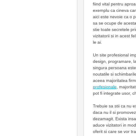
fiind vital pentru apro
exemplu ca cineva care 
aici este nevoie ca o
sa se ocupe de acesta.
stie toate secretele p
vizitatorii si in acest f
le ai.
Un site profesional imp
design, programare, la
singura persoana este 
noutatile si schimbari
aceea majoritatea firm
profesionale
, majorita
pot fi integrate usor, 
Trebuie sa stii ca nu es
daca nu il si promovezi
dezamagit. Exista insa 
aduce vizitatori in mo
oferit si care se vor tr