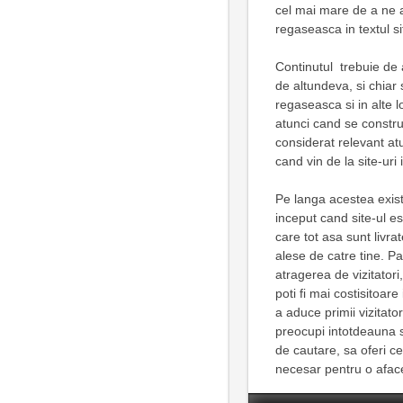
cel mai mare de a ne a
regaseasca in textul sit
Continutul trebuie de a
de altundeva, si chiar 
regaseasca si in alte lo
atunci cand se construi
considerat relevant atu
cand vin de la site-uri
Pe langa acestea exista
inceput cand site-ul e
care tot asa sunt livr
alese de catre tine. P
atragerea de vizitatori,
poti fi mai costisitoar
a aduce primii vizitator
preocupi intotdeauna s
de cautare, sa oferi ce
necesar pentru o aface