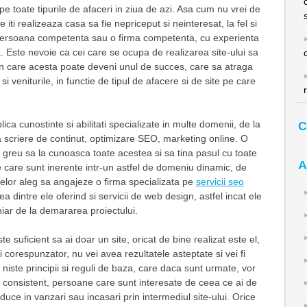
ape toate tipurile de afaceri in ziua de azi. Asa cum nu vrei de
iti realizeaza casa sa fie nepriceput si neinteresat, la fel si
 persoana competenta sau o firma competenta, cu experienta
 Este nevoie ca cei care se ocupa de realizarea site-ului sa
rin care acesta poate deveni unul de succes, care sa atraga
el si veniturile, in functie de tipul de afacere si de site pe care
lica cunostinte si abilitati specializate in multe domenii, de la
C
 scriere de continut, optimizare SEO, marketing online. O
greu sa la cunoasca toate acestea si sa tina pasul cu toate
A
le care sunt inerente intr-un astfel de domeniu dinamic, de
elor aleg sa angajeze o firma specializata pe
servicii seo
tea dintre ele oferind si servicii de web design, astfel incat ele
chiar de la demararea proiectului.
te suficient sa ai doar un site, oricat de bine realizat este el,
 corespunzator, nu vei avea rezultatele asteptate si vei fi
niste principii si reguli de baza, care daca sunt urmate, vor
d consistent, persoane care sunt interesate de ceea ce ai de
aduce in vanzari sau incasari prin intermediul site-ului. Orice