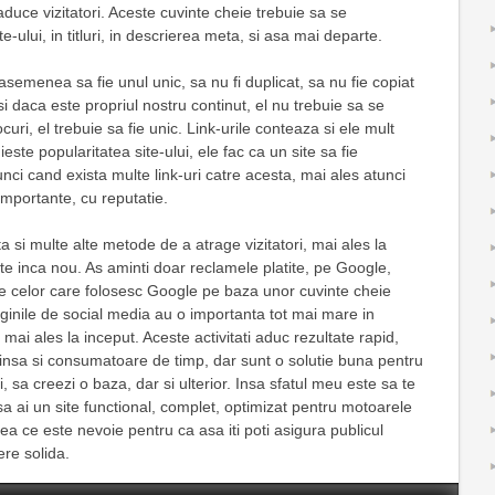
duce vizitatori. Aceste cuvinte cheie trebuie sa se
e-ului, in titluri, in descrierea meta, si asa mai departe.
semenea sa fie unul unic, sa nu fi duplicat, sa nu fie copiat
si daca este propriul nostru continut, el nu trebuie sa se
curi, el trebuie sa fie unic. Link-urile conteaza si ele mult
este popularitatea site-ului, ele fac ca un site sa fie
nci cand exista multe link-uri catre acesta, mai ales atunci
 importante, cu reputatie.
 si multe alte metode de a atrage vizitatori, mai ales la
ste inca nou. As aminti doar reclamele platite, pe Google,
ate celor care folosesc Google pe baza unor cuvinte cheie
aginile de social media au o importanta tot mai mare in
 mai ales la inceput. Aceste activitati aduc rezultate rapid,
e insa si consumatoare de timp, dar sunt o solutie buna pentru
i, sa creezi o baza, dar si ulterior. Insa sfatul meu este sa te
a ai un site functional, complet, optimizat pentru motoarele
ea ce este nevoie pentru ca asa iti poti asigura publicul
re solida.