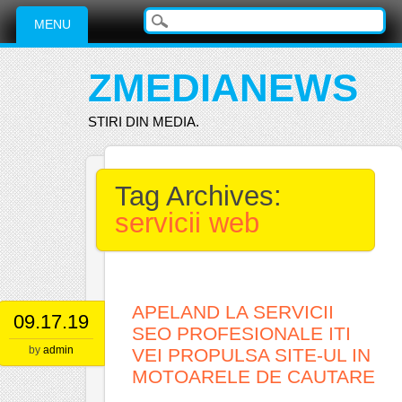
Main menu
Skip
MENU
to
content
ZMEDIANEWS
STIRI DIN MEDIA.
Tag Archives:
servicii web
APELAND LA SERVICII
09.17.19
SEO PROFESIONALE ITI
by
admin
VEI PROPULSA SITE-UL IN
MOTOARELE DE CAUTARE