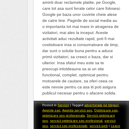
aminti doar reclamele platite, pe Google,
care tot asa sunt livrate celor care folosesc
Google pe baza unor cuvinte cheie alese
de catre tine. Paginile de social media au
o importanta tot mai mare in atragerea de
vizitatori, mai ales la inceput. Aceste
activitati aduc rezultate rapid, poti fi mai
costisitoare insa si consumatoare de timp,
dar sunt o solutie buna pentru a aduce
primii vizitatori, sa creezi o baza, dar si
ulterior. Insa sfatul meu este sa te
preocupi intotdeauna sa ai un site
functional, complet, optimizat pentru
motoarele de cautare, sa oferi ceea ce
este nevoie pentru ca asa iti poti asigura
publicul necesar pentru o afacere solida.
Posted in
Servicii
|
Tagged
advertoriale pe bloguri
,
Agentie seo
,
Agentie servicii seo
,
Optimizare seo
,
optimizare seo profesionala
,
Servicii optimizare
seo
,
servicii optimizare seo profesional
,
servicii
seo
,
servicii seo profesionale
,
servicii web
|
Leave