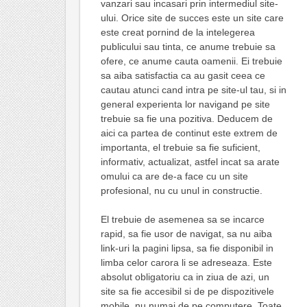
vanzari sau incasari prin intermediul site-
ului. Orice site de succes este un site care
este creat pornind de la intelegerea
publicului sau tinta, ce anume trebuie sa
ofere, ce anume cauta oamenii. Ei trebuie
sa aiba satisfactia ca au gasit ceea ce
cautau atunci cand intra pe site-ul tau, si in
general experienta lor navigand pe site
trebuie sa fie una pozitiva. Deducem de
aici ca partea de continut este extrem de
importanta, el trebuie sa fie suficient,
informativ, actualizat, astfel incat sa arate
omului ca are de-a face cu un site
profesional, nu cu unul in constructie.
El trebuie de asemenea sa se incarce
rapid, sa fie usor de navigat, sa nu aiba
link-uri la pagini lipsa, sa fie disponibil in
limba celor carora li se adreseaza. Este
absolut obligatoriu ca in ziua de azi, un
site sa fie accesibil si de pe dispozitivele
mobile, nu numai de pe computere. Toate