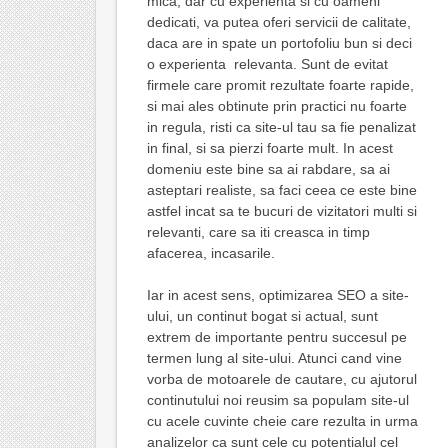
mica, dar cu experienta si cu oameni
dedicati, va putea oferi servicii de calitate,
daca are in spate un portofoliu bun si deci
o experienta relevanta. Sunt de evitat
firmele care promit rezultate foarte rapide,
si mai ales obtinute prin practici nu foarte
in regula, risti ca site-ul tau sa fie penalizat
in final, si sa pierzi foarte mult. In acest
domeniu este bine sa ai rabdare, sa ai
asteptari realiste, sa faci ceea ce este bine
astfel incat sa te bucuri de vizitatori multi si
relevanti, care sa iti creasca in timp
afacerea, incasarile.
Iar in acest sens, optimizarea SEO a site-
ului, un continut bogat si actual, sunt
extrem de importante pentru succesul pe
termen lung al site-ului. Atunci cand vine
vorba de motoarele de cautare, cu ajutorul
continutului noi reusim sa populam site-ul
cu acele cuvinte cheie care rezulta in urma
analizelor ca sunt cele cu potentialul cel