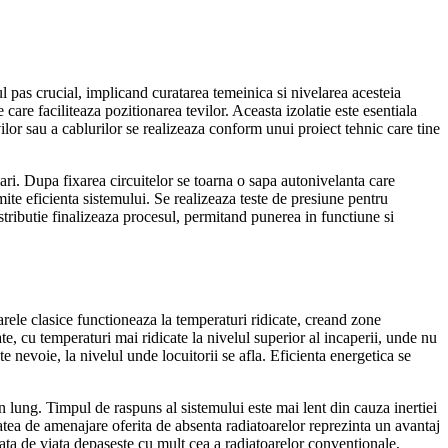
l pas crucial, implicand curatarea temeinica si nivelarea acesteia
care faciliteaza pozitionarea tevilor. Aceasta izolatie este esentiala
evilor sau a cablurilor se realizeaza conform unui proiect tehnic care tine
ari. Dupa fixarea circuitelor se toarna o sapa autonivelanta care
mite eficienta sistemului. Se realizeaza teste de presiune pentru
distributie finalizeaza procesul, permitand punerea in functiune si
arele clasice functioneaza la temperaturi ridicate, creand zone
ate, cu temperaturi mai ridicate la nivelul superior al incaperii, unde nu
 nevoie, la nivelul unde locuitorii se afla. Eficienta energetica se
lung. Timpul de raspuns al sistemului este mai lent din cauza inertiei
rtatea de amenajare oferita de absenta radiatoarelor reprezinta un avantaj
ta de viata depaseste cu mult cea a radiatoarelor conventionale,