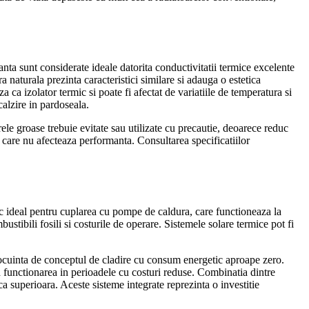
anta sunt considerate ideale datorita conductivitatii termice excelente
 naturala prezinta caracteristici similare si adauga o estetica
 ca izolator termic si poate fi afectat de variatiile de temperatura si
calzire in pardoseala.
ele groase trebuie evitate sau utilizate cu precautie, deoarece reduc
i, care nu afecteaza performanta. Consultarea specificatiilor
ac ideal pentru cuplarea cu pompe de caldura, care functioneaza la
stibili fosili si costurile de operare. Sistemele solare termice pot fi
 locuinta de conceptul de cladire cu consum energetic aproape zero.
d functionarea in perioadele cu costuri reduse. Combinatia dintre
ica superioara. Aceste sisteme integrate reprezinta o investitie