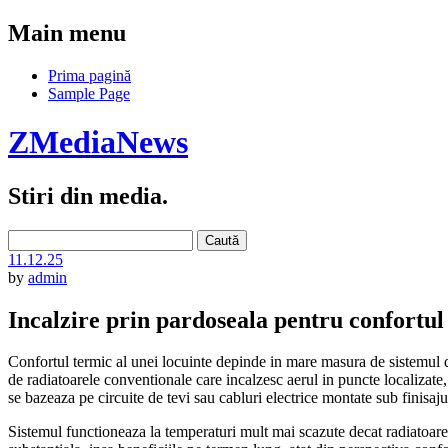
Main menu
Skip
Prima pagină
to
Sample Page
content
ZMediaNews
Stiri din media.
Caută
după:
11.12.25
by
admin
Incalzire prin pardoseala pentru confortul 
Confortul termic al unei locuinte depinde in mare masura de sistemul d
de radiatoarele conventionale care incalzesc aerul in puncte localizate
se bazeaza pe circuite de tevi sau cabluri electrice montate sub finisaj
Sistemul functioneaza la temperaturi mult mai scazute decat radiatoarele