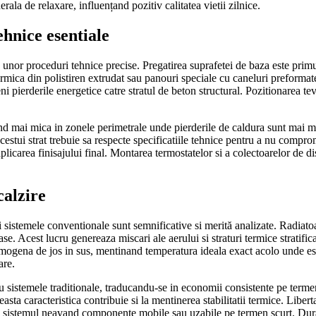
ala de relaxare, influențand pozitiv calitatea vietii zilnice.
ehnice esentiale
 unor proceduri tehnice precise. Pregatirea suprafetei de baza este primu
termica din polistiren extrudat sau panouri speciale cu caneluri preformate 
eni pierderile energetice catre stratul de beton structural. Pozitionarea t
fiind mai mica in zonele perimetrale unde pierderile de caldura sunt mai m
cestui strat trebuie sa respecte specificatiile tehnice pentru a nu compro
 aplicarea finisajului final. Montarea termostatelor si a colectoarelor de 
calzire
i sistemele conventionale sunt semnificative si merită analizate. Radiato
se. Acest lucru genereaza miscari ale aerului si straturi termice stratific
omogena de jos in sus, mentinand temperatura ideala exact acolo unde este
are.
istemele traditionale, traducandu-se in economii consistente pe termen 
easta caracteristica contribuie si la mentinerea stabilitatii termice. Libe
me, sistemul neavand componente mobile sau uzabile pe termen scurt. Dura