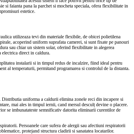
Adaptabilitatea acestui sistem il face potrivit pentru orice tip de
 si faianta pana la parchet si mocheta speciala, ofera flexibilitate in
mpromisuri estetice.
aulica utilizeaza tevi din materiale flexibile, de obicei polietilena
 spirale, acoperind uniform suprafata camerei, si sunt fixate pe panouri
dura sau chiar un sistem solar, oferind flexibilitate in alegerea
electrica direct in caldura.
tatea instalarii si in timpul redus de incalzire, fiind ideal pentru
ent al temperaturii, permitand programarea si controlul de la distanta.
 Distributia uniforma a caldurii elimina zonele reci din incapere si
ntare, mai ales in timpul iernii, cand mersul desculț devine o placere.
rior se imbunatateste semnificativ datorita eliminarii curentilor de
iratorii. Persoanele care sufera de alergii sau afectiuni respiratorii
ematice, protejand structura cladirii si sanatatea locatarilor.