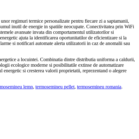
 unor regimuri termice personalizate pentru fiecare zi a saptamanii,
sumul inutil de energie in spatiile neocupate. Conectivitatea prin WiFi
Sistemele avansate invata din comportamentul utilizatorilor si
etic ajuta la identificarea oportunitatilor de eficientizare si la
arme si notificari automate alerta utilizatorii in caz de anomalii sau
nergetice a locuintei. Combinatia dintre distributia uniforma a caldurii,
logii ecologice moderne si posibilitatile extinse de automatizare
 energetic si cresterea valorii proprietatii, reprezentand o alegere
rmosemineu lemn
,
termosemineu pellet
,
termosemineu romania
.