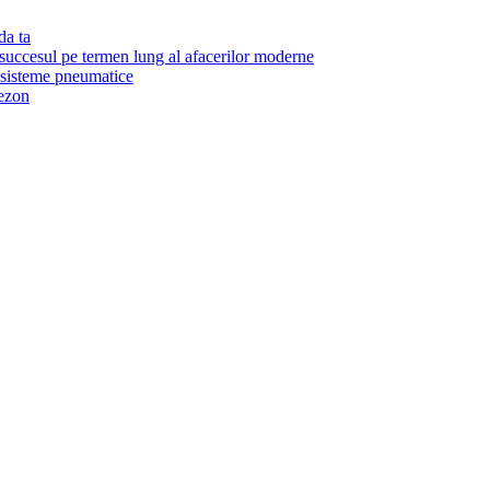
da ta
 succesul pe termen lung al afacerilor moderne
r sisteme pneumatice
sezon