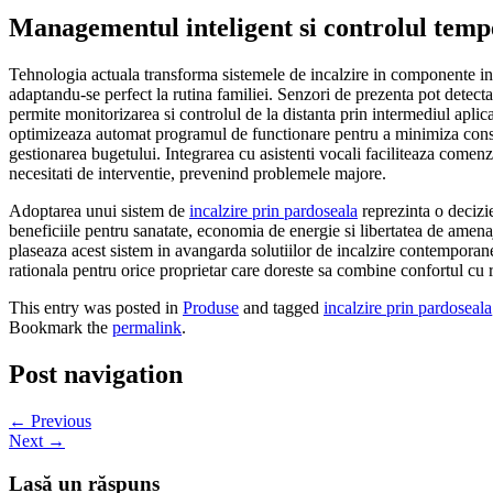
Managementul inteligent si controlul temp
Tehnologia actuala transforma sistemele de incalzire in componente inte
adaptandu-se perfect la rutina familiei. Senzori de prezenta pot detect
permite monitorizarea si controlul de la distanta prin intermediul aplica
optimizeaza automat programul de functionare pentru a minimiza consumu
gestionarea bugetului. Integrarea cu asistenti vocali faciliteaza comenzi
necesitati de interventie, prevenind problemele majore.
Adoptarea unui sistem de
incalzire prin pardoseala
reprezinta o decizie
beneficiile pentru sanatate, economia de energie si libertatea de amena
plaseaza acest sistem in avangarda solutiilor de incalzire contemporane.
rationala pentru orice proprietar care doreste sa combine confortul cu 
This entry was posted in
Produse
and tagged
incalzire prin pardoseala
Bookmark the
permalink
.
Post navigation
←
Previous
Next
→
Lasă un răspuns