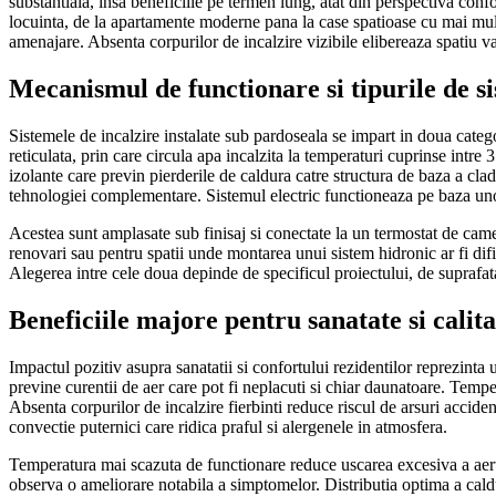
substantiala, insa beneficiile pe termen lung, atat din perspectiva confor
locuinta, de la apartamente moderne pana la case spatioase cu mai multe 
amenajare. Absenta corpurilor de incalzire vizibile elibereaza spatiu val
Mecanismul de functionare si tipurile de s
Sistemele de incalzire instalate sub pardoseala se impart in doua categori
reticulata, prin care circula apa incalzita la temperaturi cuprinse intre
izolante care previn pierderile de caldura catre structura de baza a clad
tehnologiei complementare. Sistemul electric functioneaza pe baza unor c
Acestea sunt amplasate sub finisaj si conectate la un termostat de camer
renovari sau pentru spatii unde montarea unui sistem hidronic ar fi dif
Alegerea intre cele doua depinde de specificul proiectului, de suprafata
Beneficiile majore pentru sanatate si calita
Impactul pozitiv asupra sanatatii si confortului rezidentilor reprezinta
previne curentii de aer care pot fi neplacuti si chiar daunatoare. Tempe
Absenta corpurilor de incalzire fierbinti reduce riscul de arsuri acciden
convectie puternici care ridica praful si alergenele in atmosfera.
Temperatura mai scazuta de functionare reduce uscarea excesiva a aerului
observa o ameliorare notabila a simptomelor. Distributia optima a caldur