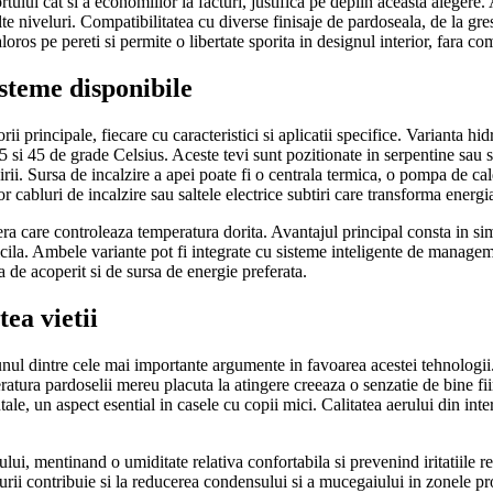
tului cat si a economiilor la facturi, justifica pe deplin aceasta alegere. 
niveluri. Compatibilitatea cu diverse finisaje de pardoseala, de la gresie
oros pe pereti si permite o libertate sporita in designul interior, fara co
isteme disponibile
i principale, fiecare cu caracteristici si aplicatii specifice. Varianta hidr
 35 si 45 de grade Celsius. Aceste tevi sunt pozitionate in serpentine sau
irii. Sursa de incalzire a apei poate fi o centrala termica, o pompa de cal
abluri de incalzire sau saltele electrice subtiri care transforma energia 
a care controleaza temperatura dorita. Avantajul principal consta in simpli
icila. Ambele variante pot fi integrate cu sisteme inteligente de managem
 de acoperit si de sursa de energie preferata.
tea vietii
 unul dintre cele mai importante argumente in favoarea acestei tehnologii.
ratura pardoselii mereu placuta la atingere creeaza o senzatie de bine fii
tale, un aspect esential in casele cu copii mici. Calitatea aerului din inte
, mentinand o umiditate relativa confortabila si prevenind iritatiile resp
ii contribuie si la reducerea condensului si a mucegaiului in zonele probl