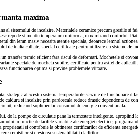
formanta maxima
uns al sistemului de incalzire. Materialele ceramice precum gresiile si fai
lzesc repede si mentin temperatura uniforma, maximizand confortul. Piatra
hetul din lemn masiv necesita atentie speciala, deoarece lemnul actioneaza
ui de inalta calitate, special certificate pentru utilizare cu sisteme de in
un transfer termic eficient fara riscul de deformari. Mochetele si covoar
variante speciale de mocheta subtire, certificate pentru astfel de aplicati
teaza functionarea optima si previne problemele viitoare.
e
aj strategic al acestui sistem. Temperaturile scazute de functionare il f
e caldura si incalzire prin pardoseala reduce drastic dependenta de combu
in circuit, reducand suplimentar consumul de energie conventionala.
lui, de la pompe de circulatie pana la termostate inteligente, apropiind
umului in functie de tarifele variabile ale energiei electrice, programan
 proprietatii si contribuie la obtinerea certificarilor de eficienta energet
rea emisiilor si cresterea sustenabilitatii cladirilor.