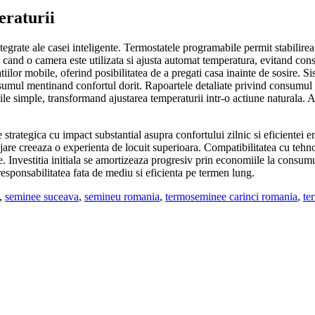
eraturii
grate ale casei inteligente. Termostatele programabile permit stabilirea
a cand o camera este utilizata si ajusta automat temperatura, evitand con
tiilor mobile, oferind posibilitatea de a pregati casa inainte de sosire. 
l mentinand confortul dorit. Rapoartele detaliate privind consumul energ
le simple, transformand ajustarea temperaturii intr-o actiune naturala. Al
 strategica cu impact substantial asupra confortului zilnic si eficientei e
jare creeaza o experienta de locuit superioara. Compatibilitatea cu tehno
 Investitia initiala se amortizeaza progresiv prin economiile la consumul
responsabilitatea fata de mediu si eficienta pe termen lung.
,
seminee suceava
,
semineu romania
,
termoseminee carinci romania
,
te