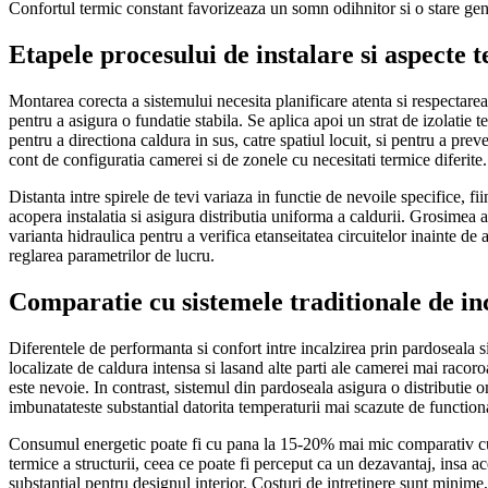
Confortul termic constant favorizeaza un somn odihnitor si o stare gener
Etapele procesului de instalare si aspecte t
Montarea corecta a sistemului necesita planificare atenta si respectarea
pentru a asigura o fundatie stabila. Se aplica apoi un strat de izolatie 
pentru a directiona caldura in sus, catre spatiul locuit, si pentru a prev
cont de configuratia camerei si de zonele cu necesitati termice diferite.
Distanta intre spirele de tevi variaza in functie de nevoile specifice, 
acopera instalatia si asigura distributia uniforma a caldurii. Grosimea a
varianta hidraulica pentru a verifica etanseitatea circuitelor inainte de
reglarea parametrilor de lucru.
Comparatie cu sistemele traditionale de in
Diferentele de performanta si confort intre incalzirea prin pardoseala s
localizate de caldura intensa si lasand alte parti ale camerei mai racoroa
este nevoie. In contrast, sistemul din pardoseala asigura o distributie 
imbunatateste substantial datorita temperaturii mai scazute de function
Consumul energetic poate fi cu pana la 15-20% mai mic comparativ cu s
termice a structurii, ceea ce poate fi perceput ca un dezavantaj, insa ac
substantial pentru designul interior. Costuri de intretinere sunt mini