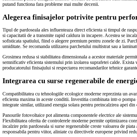
putand functiona fara probleme mai multe decenii.
Alegerea finisajelor potrivite pentru per
Tipul de pardoseala ales influenteaza direct eficienta si timpul de rasp
si capacitatii de a transmite rapid caldura in incapere. Acestea se inca
sofisticata spatiului, fiind o alegere premium pentru zonele de zi. Parc
umiditate. Se recomanda utilizarea parchetului multistrat sau a laminatul
Grosimea redusa si stabilitatea dimensionala a acestor materiale permit 
semnificativ eficienta sistemului prin izolarea suprafetei calde. Exista 
producatorului finisajului si respectarea recomandarilor tehnice garan
Integrarea cu surse regenerabile de energi
Compatibilitatea cu tehnologiile ecologice moderne reprezinta un avant
eficienta maxima in aceste conditii. Investitia combinata intr-o pompa d
integrate similar, utilizand energia solara pentru preincalzirea apei d
Panourile fotovoltaice pot alimenta componentele electrice ale sistemu
Flexibilitatea oferita de controlerele moderne permite optimizarea cons
incalzire prin pardoseala si surse regenerabile creste valoarea de piata a
responsabila pentru viitor, aliniate cu directivele europene privind reduce