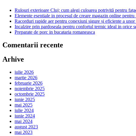
Rulouri exterioare Cluj: cum alegi culoarea potrivită pentru fața
Elemente esentiale in procesul de creare magazin online pentru
Racorduri rapide aer pentru conexiuni sigure și eficiente a uno
Incalzire prin pardoseala pentru confortul termic ideal in orice 
Preparate de porc in bucataria romaneasca
Comentarii recente
Arhive
iulie 2026
martie 2026
februarie 2026
noiembrie 2025
octombrie 2025
iunie 2025
mai 2025
iulie 2024
iunie 2024
mai 2024
august 2023
mai 2023