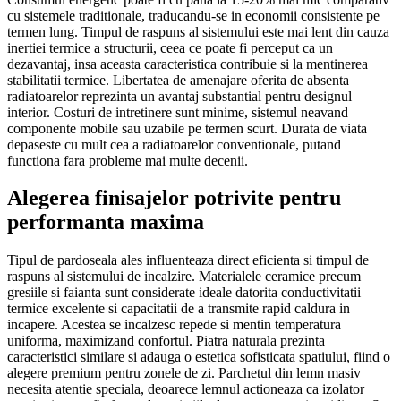
cu sistemele traditionale, traducandu-se in economii consistente pe
termen lung. Timpul de raspuns al sistemului este mai lent din cauza
inertiei termice a structurii, ceea ce poate fi perceput ca un
dezavantaj, insa aceasta caracteristica contribuie si la mentinerea
stabilitatii termice. Libertatea de amenajare oferita de absenta
radiatoarelor reprezinta un avantaj substantial pentru designul
interior. Costuri de intretinere sunt minime, sistemul neavand
componente mobile sau uzabile pe termen scurt. Durata de viata
depaseste cu mult cea a radiatoarelor conventionale, putand
functiona fara probleme mai multe decenii.
Alegerea finisajelor potrivite pentru
performanta maxima
Tipul de pardoseala ales influenteaza direct eficienta si timpul de
raspuns al sistemului de incalzire. Materialele ceramice precum
gresiile si faianta sunt considerate ideale datorita conductivitatii
termice excelente si capacitatii de a transmite rapid caldura in
incapere. Acestea se incalzesc repede si mentin temperatura
uniforma, maximizand confortul. Piatra naturala prezinta
caracteristici similare si adauga o estetica sofisticata spatiului, fiind o
alegere premium pentru zonele de zi. Parchetul din lemn masiv
necesita atentie speciala, deoarece lemnul actioneaza ca izolator