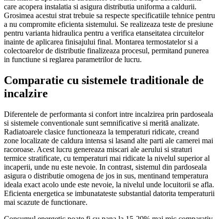
care acopera instalatia si asigura distributia uniforma a caldurii.
Grosimea acestui strat trebuie sa respecte specificatiile tehnice pentru
a nu compromite eficienta sistemului. Se realizeaza teste de presiune
pentru varianta hidraulica pentru a verifica etanseitatea circuitelor
inainte de aplicarea finisajului final. Montarea termostatelor si a
colectoarelor de distributie finalizeaza procesul, permitand punerea
in functiune si reglarea parametrilor de lucru.
Comparatie cu sistemele traditionale de
incalzire
Diferentele de performanta si confort intre incalzirea prin pardoseala
si sistemele conventionale sunt semnificative si merită analizate.
Radiatoarele clasice functioneaza la temperaturi ridicate, creand
zone localizate de caldura intensa si lasand alte parti ale camerei mai
racoroase. Acest lucru genereaza miscari ale aerului si straturi
termice stratificate, cu temperaturi mai ridicate la nivelul superior al
incaperii, unde nu este nevoie. In contrast, sistemul din pardoseala
asigura o distributie omogena de jos in sus, mentinand temperatura
ideala exact acolo unde este nevoie, la nivelul unde locuitorii se afla.
Eficienta energetica se imbunatateste substantial datorita temperaturii
mai scazute de functionare.
Consumul energetic poate fi cu pana la 15-20% mai mic comparativ