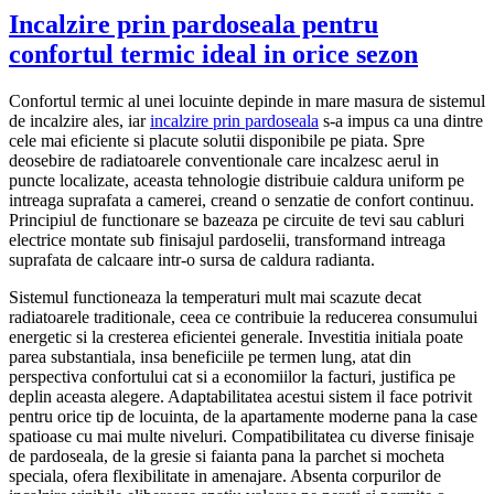
Incalzire prin pardoseala pentru
confortul termic ideal in orice sezon
Confortul termic al unei locuinte depinde in mare masura de sistemul
de incalzire ales, iar
incalzire prin pardoseala
s-a impus ca una dintre
cele mai eficiente si placute solutii disponibile pe piata. Spre
deosebire de radiatoarele conventionale care incalzesc aerul in
puncte localizate, aceasta tehnologie distribuie caldura uniform pe
intreaga suprafata a camerei, creand o senzatie de confort continuu.
Principiul de functionare se bazeaza pe circuite de tevi sau cabluri
electrice montate sub finisajul pardoselii, transformand intreaga
suprafata de calcaare intr-o sursa de caldura radianta.
Sistemul functioneaza la temperaturi mult mai scazute decat
radiatoarele traditionale, ceea ce contribuie la reducerea consumului
energetic si la cresterea eficientei generale. Investitia initiala poate
parea substantiala, insa beneficiile pe termen lung, atat din
perspectiva confortului cat si a economiilor la facturi, justifica pe
deplin aceasta alegere. Adaptabilitatea acestui sistem il face potrivit
pentru orice tip de locuinta, de la apartamente moderne pana la case
spatioase cu mai multe niveluri. Compatibilitatea cu diverse finisaje
de pardoseala, de la gresie si faianta pana la parchet si mocheta
speciala, ofera flexibilitate in amenajare. Absenta corpurilor de