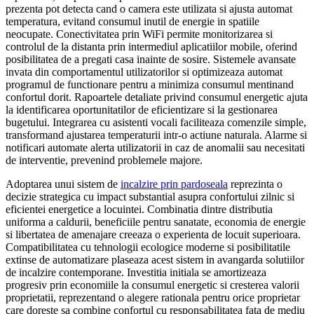
prezenta pot detecta cand o camera este utilizata si ajusta automat
temperatura, evitand consumul inutil de energie in spatiile
neocupate. Conectivitatea prin WiFi permite monitorizarea si
controlul de la distanta prin intermediul aplicatiilor mobile, oferind
posibilitatea de a pregati casa inainte de sosire. Sistemele avansate
invata din comportamentul utilizatorilor si optimizeaza automat
programul de functionare pentru a minimiza consumul mentinand
confortul dorit. Rapoartele detaliate privind consumul energetic ajuta
la identificarea oportunitatilor de eficientizare si la gestionarea
bugetului. Integrarea cu asistenti vocali faciliteaza comenzile simple,
transformand ajustarea temperaturii intr-o actiune naturala. Alarme si
notificari automate alerta utilizatorii in caz de anomalii sau necesitati
de interventie, prevenind problemele majore.
Adoptarea unui sistem de
incalzire prin pardoseala
reprezinta o
decizie strategica cu impact substantial asupra confortului zilnic si
eficientei energetice a locuintei. Combinatia dintre distributia
uniforma a caldurii, beneficiile pentru sanatate, economia de energie
si libertatea de amenajare creeaza o experienta de locuit superioara.
Compatibilitatea cu tehnologii ecologice moderne si posibilitatile
extinse de automatizare plaseaza acest sistem in avangarda solutiilor
de incalzire contemporane. Investitia initiala se amortizeaza
progresiv prin economiile la consumul energetic si cresterea valorii
proprietatii, reprezentand o alegere rationala pentru orice proprietar
care doreste sa combine confortul cu responsabilitatea fata de mediu