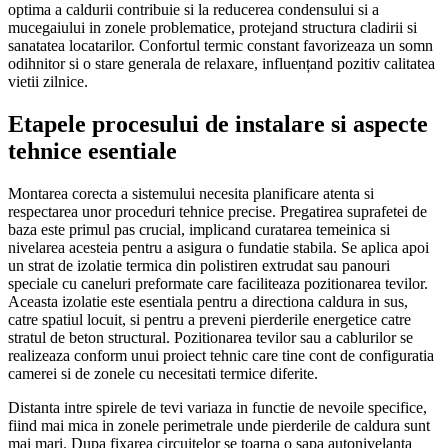
optima a caldurii contribuie si la reducerea condensului si a
mucegaiului in zonele problematice, protejand structura cladirii si
sanatatea locatarilor. Confortul termic constant favorizeaza un somn
odihnitor si o stare generala de relaxare, influențand pozitiv calitatea
vietii zilnice.
Etapele procesului de instalare si aspecte
tehnice esentiale
Montarea corecta a sistemului necesita planificare atenta si
respectarea unor proceduri tehnice precise. Pregatirea suprafetei de
baza este primul pas crucial, implicand curatarea temeinica si
nivelarea acesteia pentru a asigura o fundatie stabila. Se aplica apoi
un strat de izolatie termica din polistiren extrudat sau panouri
speciale cu caneluri preformate care faciliteaza pozitionarea tevilor.
Aceasta izolatie este esentiala pentru a directiona caldura in sus,
catre spatiul locuit, si pentru a preveni pierderile energetice catre
stratul de beton structural. Pozitionarea tevilor sau a cablurilor se
realizeaza conform unui proiect tehnic care tine cont de configuratia
camerei si de zonele cu necesitati termice diferite.
Distanta intre spirele de tevi variaza in functie de nevoile specifice,
fiind mai mica in zonele perimetrale unde pierderile de caldura sunt
mai mari. Dupa fixarea circuitelor se toarna o sapa autonivelanta