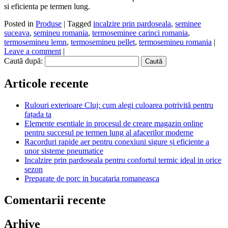
si eficienta pe termen lung.
Posted in
Produse
|
Tagged
incalzire prin pardoseala
,
seminee
suceava
,
semineu romania
,
termoseminee carinci romania
,
termosemineu lemn
,
termosemineu pellet
,
termosemineu romania
|
Leave a comment
|
Caută după:
Articole recente
Rulouri exterioare Cluj: cum alegi culoarea potrivită pentru
fațada ta
Elemente esentiale in procesul de creare magazin online
pentru succesul pe termen lung al afacerilor moderne
Racorduri rapide aer pentru conexiuni sigure și eficiente a
unor sisteme pneumatice
Incalzire prin pardoseala pentru confortul termic ideal in orice
sezon
Preparate de porc in bucataria romaneasca
Comentarii recente
Arhive