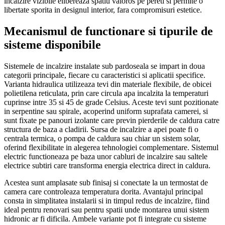
incalzire vizibile elibereaza spatiu valoros pe pereti si permite o
libertate sporita in designul interior, fara compromisuri estetice.
Mecanismul de functionare si tipurile de
sisteme disponibile
Sistemele de incalzire instalate sub pardoseala se impart in doua
categorii principale, fiecare cu caracteristici si aplicatii specifice.
Varianta hidraulica utilizeaza tevi din materiale flexibile, de obicei
polietilena reticulata, prin care circula apa incalzita la temperaturi
cuprinse intre 35 si 45 de grade Celsius. Aceste tevi sunt pozitionate
in serpentine sau spirale, acoperind uniform suprafata camerei, si
sunt fixate pe panouri izolante care previn pierderile de caldura catre
structura de baza a cladirii. Sursa de incalzire a apei poate fi o
centrala termica, o pompa de caldura sau chiar un sistem solar,
oferind flexibilitate in alegerea tehnologiei complementare. Sistemul
electric functioneaza pe baza unor cabluri de incalzire sau saltele
electrice subtiri care transforma energia electrica direct in caldura.
Acestea sunt amplasate sub finisaj si conectate la un termostat de
camera care controleaza temperatura dorita. Avantajul principal
consta in simplitatea instalarii si in timpul redus de incalzire, fiind
ideal pentru renovari sau pentru spatii unde montarea unui sistem
hidronic ar fi dificila. Ambele variante pot fi integrate cu sisteme