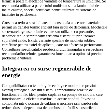
termic si poate fi afectat de variatiile de temperatura si umiditate. Se
recomanda utilizarea parchetului multistrat sau a laminatului de
inalta calitate, special certificate pentru utilizare cu sisteme de
incalzire in pardoseala.
Grosimea redusa si stabilitatea dimensionala a acestor materiale
permit un transfer termic eficient fara riscul de deformari. Mochetele
si covoarele groase trebuie evitate sau utilizate cu precautie,
deoarece reduc semnificativ eficienta sistemului prin izolarea
suprafetei calde. Exista variante speciale de mocheta subtire,
certificate pentru astfel de aplicatii, care nu afecteaza performanta.
Consultarea specificatiilor producatorului finisajului si respectarea
recomandarilor tehnice garanteaza functionarea optima si previne
problemele viitoare.
Integrarea cu surse regenerabile de
energie
Compatibilitatea cu tehnologiile ecologice moderne reprezinta un
avantaj strategic al acestui sistem. Temperaturile scazute de
functionare il fac ideal pentru cuplarea cu pompe de caldura, care
functioneaza la eficienta maxima in aceste conditii. Investitia
combinata intr-o pompa de caldura si incalzire prin pardoseala
reduce drastic dependenta de combustibili fosili si costurile de