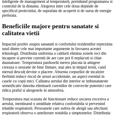
inteligente de management al temperaturii, permitand programarea si
controlul de la distanta. Alegerea intre cele doua depinde de
specificul proiectului, de suprafata de acoperit si de sursa de energie
preferata.
Beneficiile majore pentru sanatate si
calitatea vietii
Impactul pozitiv asupra sanatatii si confortului rezidentilor reprezinta
unul dintre cele mai importante argumente in favoarea acestei
tehnologii. Distributia uniforma a caldurii elimina zonele reci din
incapere si previne curentii de aer care pot fi neplacuti si chiar
daunatoare. Temperatura pardoselii mereu placuta la atingere
creeaza o senzatie de bine fiintare, mai ales in timpul iernii, cand
mersul desculț devine o placere. Absenta corpurilor de incalzire
fierbinti reduce riscul de arsuri accidentale, un aspect esential in
casele cu copii mici. Calitatea aerului din interior se imbunatateste
semnificativ datorita eliminarii curentilor de convectie puternici care
ridica praful si alergenele in atmosfera.
Temperatura mai scazuta de functionare reduce uscarea excesiva a
aerului, mentinand o umiditate relativa confortabila si prevenind
iritatiile respiratorii. Persoanele care sufera de alergii sau afectiuni
respiratorii observa o ameliorare notabila a simptomelor. Distributia