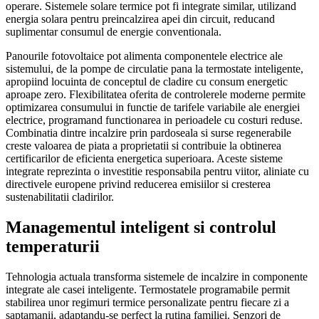
operare. Sistemele solare termice pot fi integrate similar, utilizand
energia solara pentru preincalzirea apei din circuit, reducand
suplimentar consumul de energie conventionala.
Panourile fotovoltaice pot alimenta componentele electrice ale
sistemului, de la pompe de circulatie pana la termostate inteligente,
apropiind locuinta de conceptul de cladire cu consum energetic
aproape zero. Flexibilitatea oferita de controlerele moderne permite
optimizarea consumului in functie de tarifele variabile ale energiei
electrice, programand functionarea in perioadele cu costuri reduse.
Combinatia dintre incalzire prin pardoseala si surse regenerabile
creste valoarea de piata a proprietatii si contribuie la obtinerea
certificarilor de eficienta energetica superioara. Aceste sisteme
integrate reprezinta o investitie responsabila pentru viitor, aliniate cu
directivele europene privind reducerea emisiilor si cresterea
sustenabilitatii cladirilor.
Managementul inteligent si controlul
temperaturii
Tehnologia actuala transforma sistemele de incalzire in componente
integrate ale casei inteligente. Termostatele programabile permit
stabilirea unor regimuri termice personalizate pentru fiecare zi a
saptamanii, adaptandu-se perfect la rutina familiei. Senzori de