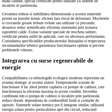
inalta calitate, special certificate pentru utilizare cu sisteme de
incalzire in pardoseala.
Grosimea redusa si stabilitatea dimensionala a acestor materiale
permit un transfer termic eficient fara riscul de deformari. Mochetele
si covoarele groase trebuie evitate sau utilizate cu precautie,
deoarece reduc semnificativ eficienta sistemului prin izolarea
suprafetei calde. Exista variante speciale de mocheta subtire,
certificate pentru astfel de aplicatii, care nu afecteaza performanta.
Consultarea specificatiilor producatorului finisajului si respectarea
recomandarilor tehnice garanteaza functionarea optima si previne
problemele viitoare.
Integrarea cu surse regenerabile de
energie
Compatibilitatea cu tehnologiile ecologice moderne reprezinta un
avantaj strategic al acestui sistem. Temperaturile scazute de
functionare il fac ideal pentru cuplarea cu pompe de caldura, care
functioneaza la eficienta maxima in aceste conditii. Investitia
combinata intr-o pompa de caldura si incalzire prin pardoseala
reduce drastic dependenta de combustibili fosili si costurile de
operare. Sistemele solare termice pot fi integrate similar, utilizand
energia solara pentru preincalzirea apei din circuit, reducand