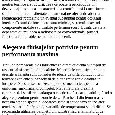
inertiei termice a structurii, ceea ce poate fi perceput ca un
dezavantaj, insa aceasta caracteristica contribuie si la mentinerea
stabilitatii termice. Libertatea de amenajare oferita de absenta
radiatoarelor reprezinta un avantaj substantial pentru designul
interior. Costuri de intretinere sunt minime, sistemul neavand
componente mobile sau uzabile pe termen scurt. Durata de viata
depaseste cu mult cea a radiatoarelor conventionale, putand
functiona fara probleme mai multe decenii.
Alegerea finisajelor potrivite pentru
performanta maxima
Tipul de pardoseala ales influenteaza direct eficienta si timpul de
raspuns al sistemului de incalzire. Materialele ceramice precum
gresiile si faianta sunt considerate ideale datorita conductivitatii
termice excelente si capacitatii de a transmite rapid caldura in
incapere. Acestea se incalzesc repede si mentin temperatura
uniforma, maximizand confortul. Piatra naturala prezinta
caracteristici similare si adauga o estetica sofisticata spatiului, fiind o
alegere premium pentru zonele de zi. Parchetul din lemn masiv
necesita atentie speciala, deoarece lemnul actioneaza ca izolator
termic si poate fi afectat de variatiile de temperatura si umiditate. Se
recomanda utilizarea parchetului multistrat sau a laminatului de