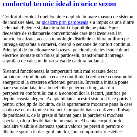
confortul termic ideal in orice sezon
Confortul termic al unei locuinte depinde in mare masura de sistemul
de incalzire ales, iar
incalzire prin pardoseala
s-a impus ca una dintre
cele mai eficiente si placute solutii disponibile pe piata. Spre
deosebire de radiatoarele conventionale care incalzesc aerul in
puncte localizate, aceasta tehnologie distribuie caldura uniform pe
intreaga suprafata a camerei, creand o senzatie de confort continuu.
Principiul de functionare se bazeaza pe circuite de tevi sau cabluri
electrice montate sub finisajul pardoselii, transformand intreaga
suprafata de calcaare intr-o sursa de caldura radianta.
Sistemul functioneaza la temperaturi mult mai scazute decat
radiatoarele traditionale, ceea ce contribuie la reducerea consumului
energetic si la cresterea eficientei generale. Investitia initiala poate
parea substantiala, insa beneficiile pe termen lung, atat din
perspectiva confortului cat si a economiilor la facturi, justifica pe
deplin aceasta alegere. Adaptabilitatea acestui sistem il face potrivit
pentru orice tip de locuinta, de la apartamente moderne pana la case
spatioase cu mai multe niveluri. Compatibilitatea cu diverse finisaje
de pardoseala, de la gresie si faianta pana la parchet si mocheta
speciala, ofera flexibilitate in amenajare. Absenta corpurilor de
incalzire vizibile elibereaza spatiu valoros pe pereti si permite o
libertate sporita in designul interior, fara compromisuri estetice.