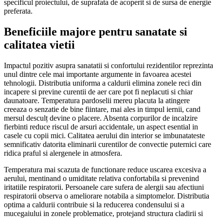
specificul proiectului, de suprafata de acoperit si de sursa de energie
preferata.
Beneficiile majore pentru sanatate si
calitatea vietii
Impactul pozitiv asupra sanatatii si confortului rezidentilor reprezinta
unul dintre cele mai importante argumente in favoarea acestei
tehnologii. Distributia uniforma a caldurii elimina zonele reci din
incapere si previne curentii de aer care pot fi neplacuti si chiar
daunatoare. Temperatura pardoselii mereu placuta la atingere
creeaza o senzatie de bine fiintare, mai ales in timpul iernii, cand
mersul desculț devine o placere. Absenta corpurilor de incalzire
fierbinti reduce riscul de arsuri accidentale, un aspect esential in
casele cu copii mici. Calitatea aerului din interior se imbunatateste
semnificativ datorita eliminarii curentilor de convectie puternici care
ridica praful si alergenele in atmosfera.
Temperatura mai scazuta de functionare reduce uscarea excesiva a
aerului, mentinand o umiditate relativa confortabila si prevenind
iritatiile respiratorii. Persoanele care sufera de alergii sau afectiuni
respiratorii observa o ameliorare notabila a simptomelor. Distributia
optima a caldurii contribuie si la reducerea condensului si a
mucegaiului in zonele problematice, protejand structura cladirii si