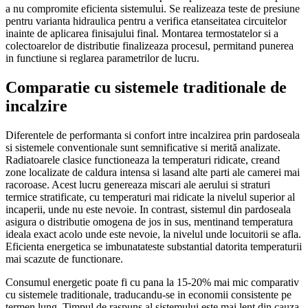
a nu compromite eficienta sistemului. Se realizeaza teste de presiune
pentru varianta hidraulica pentru a verifica etanseitatea circuitelor
inainte de aplicarea finisajului final. Montarea termostatelor si a
colectoarelor de distributie finalizeaza procesul, permitand punerea
in functiune si reglarea parametrilor de lucru.
Comparatie cu sistemele traditionale de
incalzire
Diferentele de performanta si confort intre incalzirea prin pardoseala
si sistemele conventionale sunt semnificative si merită analizate.
Radiatoarele clasice functioneaza la temperaturi ridicate, creand
zone localizate de caldura intensa si lasand alte parti ale camerei mai
racoroase. Acest lucru genereaza miscari ale aerului si straturi
termice stratificate, cu temperaturi mai ridicate la nivelul superior al
incaperii, unde nu este nevoie. In contrast, sistemul din pardoseala
asigura o distributie omogena de jos in sus, mentinand temperatura
ideala exact acolo unde este nevoie, la nivelul unde locuitorii se afla.
Eficienta energetica se imbunatateste substantial datorita temperaturii
mai scazute de functionare.
Consumul energetic poate fi cu pana la 15-20% mai mic comparativ
cu sistemele traditionale, traducandu-se in economii consistente pe
termen lung. Timpul de raspuns al sistemului este mai lent din cauza