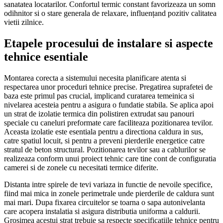
sanatatea locatarilor. Confortul termic constant favorizeaza un somn
odihnitor si o stare generala de relaxare, influențand pozitiv calitatea
vietii zilnice.
Etapele procesului de instalare si aspecte
tehnice esentiale
Montarea corecta a sistemului necesita planificare atenta si
respectarea unor proceduri tehnice precise. Pregatirea suprafetei de
baza este primul pas crucial, implicand curatarea temeinica si
nivelarea acesteia pentru a asigura o fundatie stabila. Se aplica apoi
un strat de izolatie termica din polistiren extrudat sau panouri
speciale cu caneluri preformate care faciliteaza pozitionarea tevilor.
Aceasta izolatie este esentiala pentru a directiona caldura in sus,
catre spatiul locuit, si pentru a preveni pierderile energetice catre
stratul de beton structural. Pozitionarea tevilor sau a cablurilor se
realizeaza conform unui proiect tehnic care tine cont de configuratia
camerei si de zonele cu necesitati termice diferite.
Distanta intre spirele de tevi variaza in functie de nevoile specifice,
fiind mai mica in zonele perimetrale unde pierderile de caldura sunt
mai mari. Dupa fixarea circuitelor se toarna o sapa autonivelanta
care acopera instalatia si asigura distributia uniforma a caldurii.
Grosimea acestui strat trebuie sa respecte specificatiile tehnice pentru