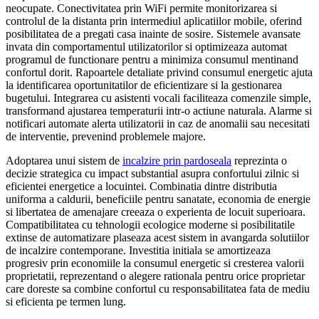
neocupate. Conectivitatea prin WiFi permite monitorizarea si
controlul de la distanta prin intermediul aplicatiilor mobile, oferind
posibilitatea de a pregati casa inainte de sosire. Sistemele avansate
invata din comportamentul utilizatorilor si optimizeaza automat
programul de functionare pentru a minimiza consumul mentinand
confortul dorit. Rapoartele detaliate privind consumul energetic ajuta
la identificarea oportunitatilor de eficientizare si la gestionarea
bugetului. Integrarea cu asistenti vocali faciliteaza comenzile simple,
transformand ajustarea temperaturii intr-o actiune naturala. Alarme si
notificari automate alerta utilizatorii in caz de anomalii sau necesitati
de interventie, prevenind problemele majore.
Adoptarea unui sistem de
incalzire prin pardoseala
reprezinta o
decizie strategica cu impact substantial asupra confortului zilnic si
eficientei energetice a locuintei. Combinatia dintre distributia
uniforma a caldurii, beneficiile pentru sanatate, economia de energie
si libertatea de amenajare creeaza o experienta de locuit superioara.
Compatibilitatea cu tehnologii ecologice moderne si posibilitatile
extinse de automatizare plaseaza acest sistem in avangarda solutiilor
de incalzire contemporane. Investitia initiala se amortizeaza
progresiv prin economiile la consumul energetic si cresterea valorii
proprietatii, reprezentand o alegere rationala pentru orice proprietar
care doreste sa combine confortul cu responsabilitatea fata de mediu
si eficienta pe termen lung.