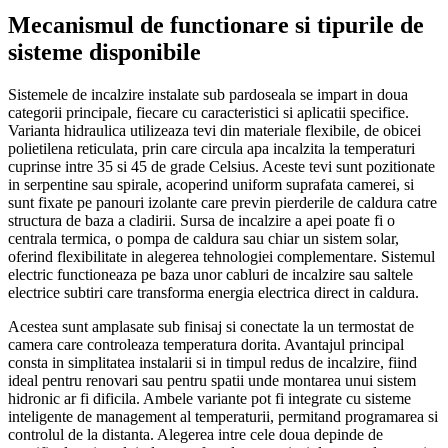
Mecanismul de functionare si tipurile de
sisteme disponibile
Sistemele de incalzire instalate sub pardoseala se impart in doua
categorii principale, fiecare cu caracteristici si aplicatii specifice.
Varianta hidraulica utilizeaza tevi din materiale flexibile, de obicei
polietilena reticulata, prin care circula apa incalzita la temperaturi
cuprinse intre 35 si 45 de grade Celsius. Aceste tevi sunt pozitionate
in serpentine sau spirale, acoperind uniform suprafata camerei, si
sunt fixate pe panouri izolante care previn pierderile de caldura catre
structura de baza a cladirii. Sursa de incalzire a apei poate fi o
centrala termica, o pompa de caldura sau chiar un sistem solar,
oferind flexibilitate in alegerea tehnologiei complementare. Sistemul
electric functioneaza pe baza unor cabluri de incalzire sau saltele
electrice subtiri care transforma energia electrica direct in caldura.
Acestea sunt amplasate sub finisaj si conectate la un termostat de
camera care controleaza temperatura dorita. Avantajul principal
consta in simplitatea instalarii si in timpul redus de incalzire, fiind
ideal pentru renovari sau pentru spatii unde montarea unui sistem
hidronic ar fi dificila. Ambele variante pot fi integrate cu sisteme
inteligente de management al temperaturii, permitand programarea si
controlul de la distanta. Alegerea intre cele doua depinde de