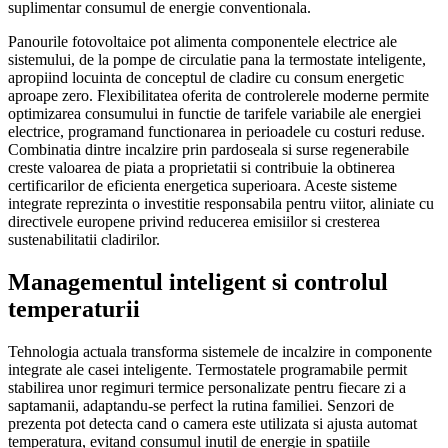
suplimentar consumul de energie conventionala.
Panourile fotovoltaice pot alimenta componentele electrice ale
sistemului, de la pompe de circulatie pana la termostate inteligente,
apropiind locuinta de conceptul de cladire cu consum energetic
aproape zero. Flexibilitatea oferita de controlerele moderne permite
optimizarea consumului in functie de tarifele variabile ale energiei
electrice, programand functionarea in perioadele cu costuri reduse.
Combinatia dintre incalzire prin pardoseala si surse regenerabile
creste valoarea de piata a proprietatii si contribuie la obtinerea
certificarilor de eficienta energetica superioara. Aceste sisteme
integrate reprezinta o investitie responsabila pentru viitor, aliniate cu
directivele europene privind reducerea emisiilor si cresterea
sustenabilitatii cladirilor.
Managementul inteligent si controlul
temperaturii
Tehnologia actuala transforma sistemele de incalzire in componente
integrate ale casei inteligente. Termostatele programabile permit
stabilirea unor regimuri termice personalizate pentru fiecare zi a
saptamanii, adaptandu-se perfect la rutina familiei. Senzori de
prezenta pot detecta cand o camera este utilizata si ajusta automat
temperatura, evitand consumul inutil de energie in spatiile